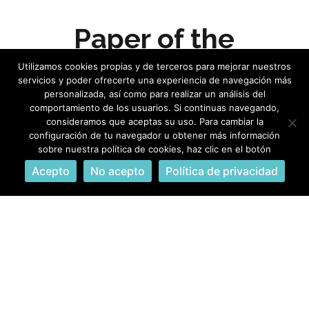
Paper of the
Month
Utilizamos cookies propias y de terceros para mejorar nuestros
servicios y poder ofrecerte una experiencia de navegación más
personalizada, así como para realizar un análisis del
24 de junio de 2024
comportamiento de los usuarios. Si continuas navegando,
consideramos que aceptas su uso. Para cambiar la
configuración de tu navegador u obtener más información
sobre nuestra política de cookies, haz clic en el botón
Bienvenidos a la “PubMed Selection by
Acepto
No acepto
Política de privacidad
the
Owl Eyes Academy
” de junio 2024.
En esta ocasión, hemos revisado todos
los artículos de mayo 2024. Se han
publicado un total de 37 artículos, de
entre los cuales, hemos seleccionado
el publicado por Cristiano Spada y
colaboradores en la revista The Lancet,