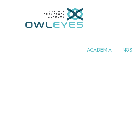
ACADEMIA
NO