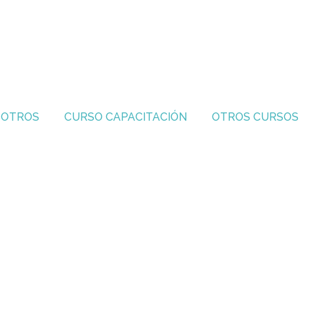
SOTROS
CURSO CAPACITACIÓN
OTROS CURSOS