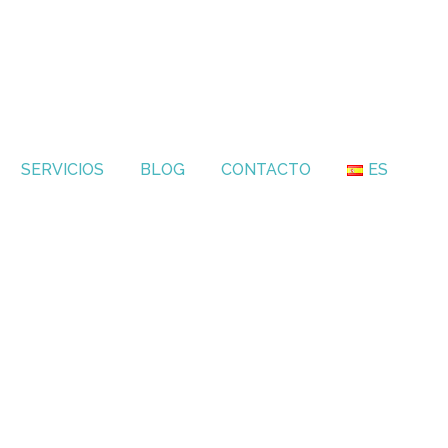
SERVICIOS
BLOG
CONTACTO
ES