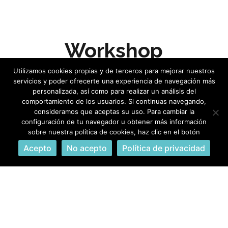
Workshop
Pediatría
Utilizamos cookies propias y de terceros para mejorar nuestros
servicios y poder ofrecerte una experiencia de navegación más
personalizada, así como para realizar un análisis del
18 de junio de 2024
comportamiento de los usuarios. Si continuas navegando,
consideramos que aceptas su uso. Para cambiar la
configuración de tu navegador u obtener más información
sobre nuestra política de cookies, haz clic en el botón
Workshop de Cápsula Endoscópica
Acepto
No acepto
Política de privacidad
para Gastroenterólogos Pediatras
El pasado fin de semana tuve el placer
de participar como experto invitado en
un workshop de cápsula endoscópica
organizado por la Sociedad Española